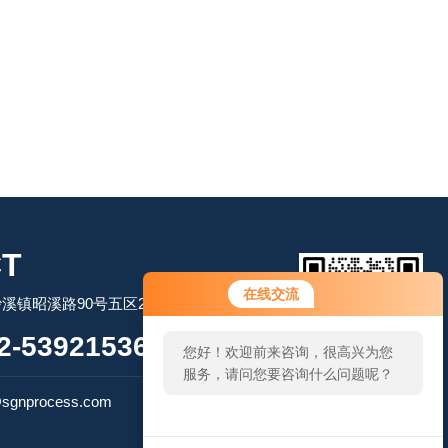
T
在线交流
溪镇昭溪路90号五区2幢2层
-53921536
您好！欢迎前来咨询，很高兴为您
服务，请问您要咨询什么问题呢？
扫码加微信
sgnprocess.com