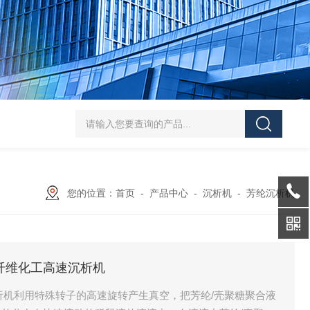
SJMFSID/希德 鸡骨泥湿法粉碎胶体磨 超细粉
您的位置：
首页
-
产品中心
-
沉析机
-
芳纶沉析机
聚糖纤维化工高速沉析机
沉析机利用特殊转子的高速旋转产生真空，把芳纶/壳聚糖聚合液