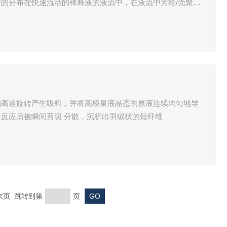
的分布在快速流动的稀释液的液流中，在液流中芳纶/壳聚糖
状物。
的高速旋转产生吸料，并将高模量液晶态的原液连续均匀地导
反应后被瞬间剪切 分散，沉析出羽绒状的短纤维
 末页 跳转到第
页