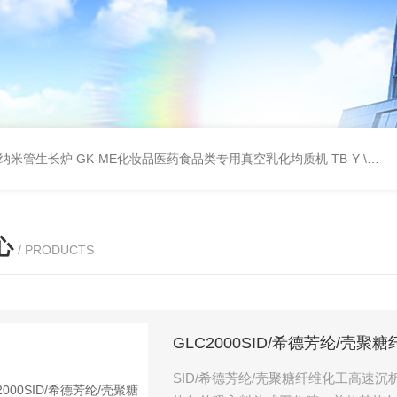
壁碳纳米管生长炉
GK-ME化妆品医药食品类专用真空乳化均质机
TB-Y \TB-SSID全自动圆瓶罐贴标机
心
/ PRODUCTS
GLC2000SID/希德芳纶/壳
SID/希德芳纶/壳聚糖纤维化工高速