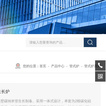
SJMFSID/希德 鸡骨泥湿法粉碎胶体磨 超细粉
您的位置：
首页
-
产品中心
-
管式炉
-
管式炉系列
生长炉
壁碳纳米管生长制备。采用一体式设计，单套为2根碳化硅