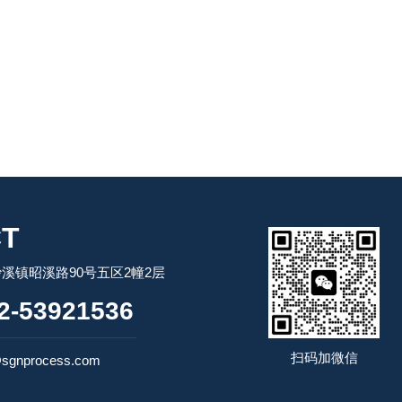
T
溪镇昭溪路90号五区2幢2层
-53921536
扫码加微信
sgnprocess.com