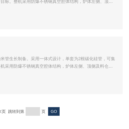
产目标。整机采用防爆不锈钢真空腔体结构，炉体左侧、顶侧
断热式结构。采用硅碳棒为加热元件，隔热保温采用技术成型
仪表回路，控温精准。
米管生长制备。采用一体式设计，单套为2根碳化硅管，可集
整机采用防爆不锈钢真空腔体结构，炉体左侧、顶侧及料仓均
构。采用硅碳棒为加热元件，隔热保温采用技术成型的氧化铝
，控温精准。
 末页 跳转到第
页