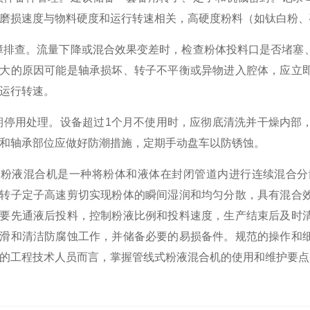
磨损速度与物料硬度和运行转速相关，高硬度粉料（如钛白粉、
排查。流量下降或混合效果变差时，检查粉体投料口是否堵塞
大的原因可能是轴承损坏、转子不平衡或异物进入腔体，应立
运行转速。
停用处理。设备超过1个月不使用时，应彻底清洗并干燥内部
和轴承部位应做好防潮措施，定期手动盘车以防锈蚀。
液混合机是一种将粉体和液体在封闭管道内进行连续混合分散
转子定子高速剪切实现粉体的瞬间湿润和均匀分散，具有混合
要先通液后投料，控制粉液比例和投料速度，生产结束后及时
滑和清洁防腐蚀工作，并储备必要的易损备件。规范的操作和
的工程技术人员而言，掌握管线式粉液混合机的使用和维护要点