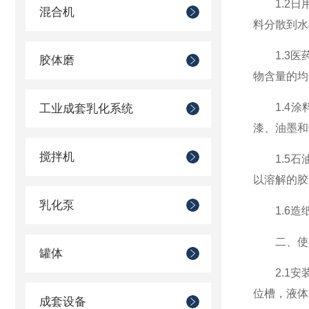
1.2日用
混合机
料分散到水
1.3医药
胶体磨
物含量的均
1.4涂
工业成套乳化系统
漆、油墨和
搅拌机
1.5石油
以溶解的胶
乳化泵
1.6造纸
二、使
罐体
2.1安装
位槽，液体
成套设备