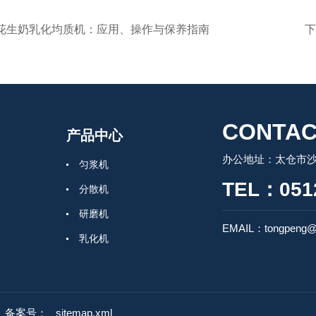
花生奶乳化均质机：应用、操作与保养指南
下
CONTAC
产品中心
办公地址：太仓市沙
匀浆机
TEL：0512
分散机
研磨机
EMAIL：tongpeng@
乳化机
均质机
混合机
d
备案号：
sitemap.xml
胶体磨