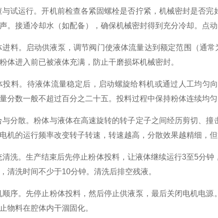
与试运行。开机前检查各紧固螺栓是否拧紧，机械密封是否完
声。接通冷却水（如配备），确保机械密封得到充分冷却。点动
进料。启动供液泵，调节阀门使液体流量达到额定范围（通常为
粉体进入前已被液体充满，防止干磨损坏机械密封。
体投料。待液体流量稳定后，启动螺旋给料机或通过人工均匀向
量分数一般不超过百分之二十五。投料过程中保持粉体连续均匀
与分散。粉体与液体在高速旋转的转子定子之间经历剪切、撞
电机的运行频率改变转子转速，转速越高，分散效果越精细，但
清洗。生产结束后先停止粉体投料，让液体继续运行3至5分钟
，清洗时间不少于10分钟。清洗后排空残液。
顺序。先停止粉体投料，然后停止供液泵，最后关闭电机电源
止物料在腔体内干涸固化。