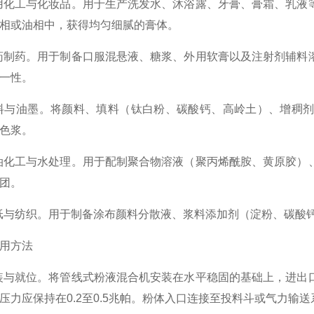
化工与化妆品。用于生产洗发水、沐浴露、牙膏、膏霜、乳液
相或油相中，获得均匀细腻的膏体。
制药。用于制备口服混悬液、糖浆、外用软膏以及注射剂辅料
一性。
料与油墨。将颜料、填料（钛白粉、碳酸钙、高岭土）、增稠剂
色浆。
化工与水处理。用于配制聚合物溶液（聚丙烯酰胺、黄原胶）
团。
与纺织。用于制备涂布颜料分散液、浆料添加剂（淀粉、碳酸
用方法
与就位。将管线式粉液混合机安装在水平稳固的基础上，进出
压力应保持在0.2至0.5兆帕。粉体入口连接至投料斗或气力输