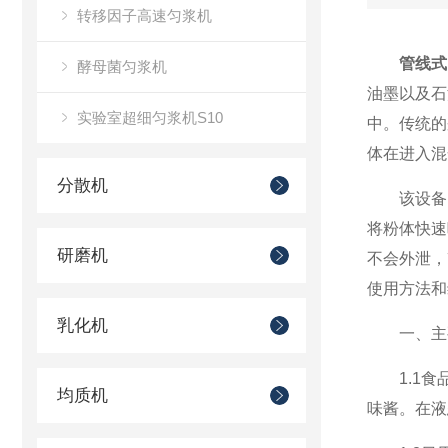
转移因子高速匀浆机
管线式
酵母菌匀浆机
油墨以及石
实验室超细匀浆机S10
中。传统的
体在进入混
分散机
该设备的
将粉体快速
研磨机
不会外泄，
使用方法和
乳化机
一、主要
1.1食品
均质机
味酱。在液