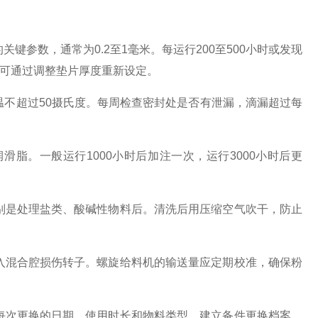
参数，通常为0.2至1毫米。每运行200至500小时或发现
可通过调整垫片厚度重新设定。
不超过50摄氏度。每周检查密封处是否有泄漏，滴漏超过每
脂。一般运行1000小时后加注一次，运行3000小时后更
别是处理盐类、酸碱性物料后。清洗后用压缩空气吹干，防止
入混合腔损伤转子。螺旋给料机的输送量应定期校准，确保粉
每次更换的日期、使用时长和物料类型，建立备件更换档案。