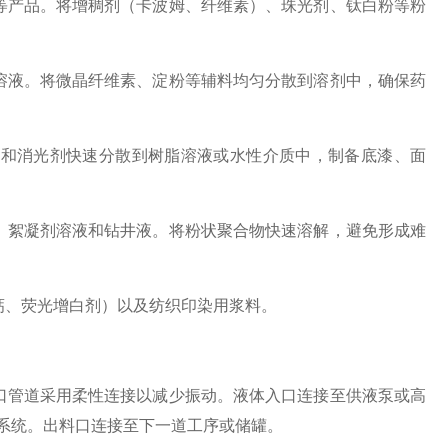
等产品。将增稠剂（卡波姆、纤维素）、珠光剂、钛白粉等粉
溶液。将微晶纤维素、淀粉等辅料均匀分散到溶剂中，确保药
和消光剂快速分散到树脂溶液或水性介质中，制备底漆、面
、絮凝剂溶液和钻井液。将粉状聚合物快速溶解，避免形成难
钙、荧光增白剂）以及纺织印染用浆料。
口管道采用柔性连接以减少振动。液体入口连接至供液泵或高
送系统。出料口连接至下一道工序或储罐。