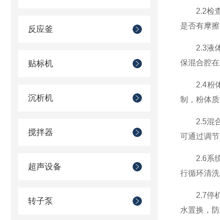
2.2检查
是否有摩擦
反应釜
2.3液体
保混合腔在
贴标机
2.4粉
沉析机
制，粉体质
2.5混合
搅拌器
可通过调节
2.6系统
超声设备
行循环清洗
2.7停机
转子泵
水置换，防