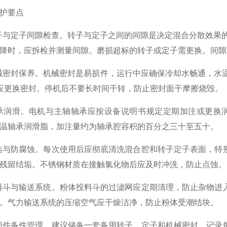
护要点
与定子间隙检查。转子与定子之间的间隙是决定混合分散效果的关键
降时，应拆检并测量间隙。磨损超标的转子或定子需更换。间隙
密封保养。机械密封是易损件，运行中应确保冷却水畅通，水温
应更换密封。停机后不要长时间干转，防止密封面干摩擦烧毁。
润滑。电机与主轴轴承应按设备说明书规定定期加注或更换润滑
温轴承润滑脂，加注量约为轴承腔容积的百分之三十至五十。
与防腐蚀。每次使用后应彻底清洗混合腔和转子定子表面，特
残留结垢。不锈钢材质在接触氯化物后应及时冲洗，防止点蚀。
斗与输送系统。粉体投料斗的过滤网应定期清理，防止杂物进
。气力输送系统的压缩空气应干燥洁净，防止粉体受潮结块。
件备件管理。建议储备一套备用转子、定子和机械密封。记录