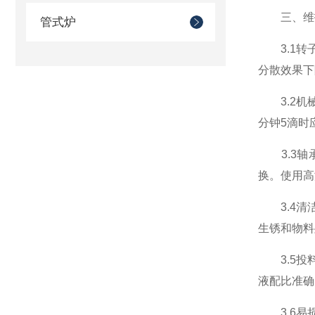
三、维
管式炉
3.1转子
分散效果下
3.2机械
分钟5滴时
3.3轴承
换。使用高
3.4清洁
生锈和物料
3.5投料
液配比准确
3.6易损