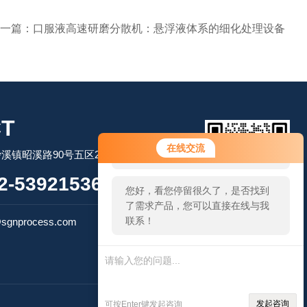
一篇：
口服液高速研磨分散机：悬浮液体系的细化处理设备
T
您好！欢迎前来咨询，很高兴为您
在线交流
溪镇昭溪路90号五区2幢2层
服务，请问您要咨询什么问题呢？
-53921536
您好，看您停留很久了，是否找到
了需求产品，您可以直接在线与我
扫码加微信
联系！
sgnprocess.com
技术支持：
智能制造网
管理登陆
发起咨询
可按Enter键发起咨询