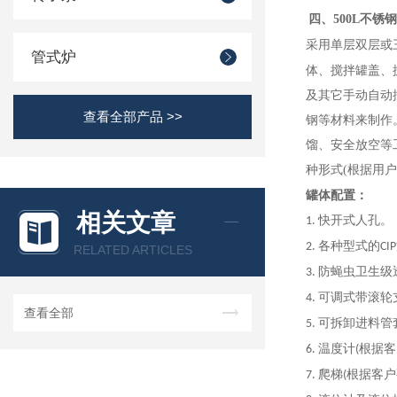
四、
500L
不锈钢
采用单层双层或
管式炉
体、搅拌罐盖、
及其它手动自动
查看全部产品 >>
钢等材料来制作
馏、安全放空等
种形式
(
根据用户
罐体配置
：
相关文章
快开式人孔。
1.
各种型式的
2.
CIP
RELATED ARTICLES
防蝇虫卫生级
3.
可调式带滚轮
4.
查看全部
可拆卸进料管
5.
温度计
根据客
6.
(
爬梯
根据客户
7.
(