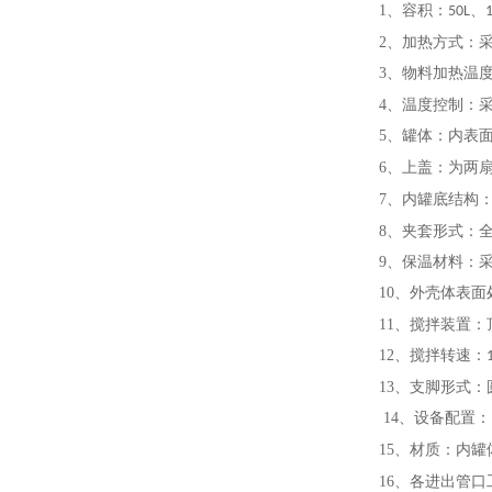
1
、容积：
、
50L
2
、加热方式：
3
、物料加热温度
4
、温度控制：
5
、罐体：内表
6
、上盖：为两
7
、内罐底结构
8
、夹套形式：
9
、保温材料：
10
、外壳体表面
11
、搅拌装置：
12
、搅拌转速：
13
、支脚形式：
1
4
、设备配置：
1
5
、材质：内罐
16
、各进出管口