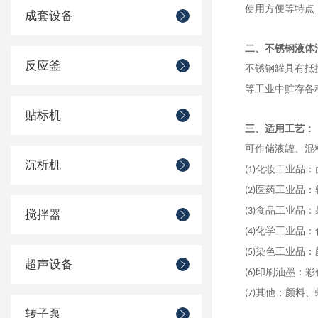
使用方便等特点
成套设备
二、不锈钢液体
反应釜
不锈钢罐具有抵
等工业中贮存各
贴标机
三、适用工艺：
可作储液罐、混
沉析机
化妆工业品：
(1)
医药工业品：
(2)
食品工业品：
(3)
搅拌器
化学工业品：
(4)
染色工业品：
(5)
超声设备
印刷油墨：彩
(6)
其他：颜料、
(7)
转子泵