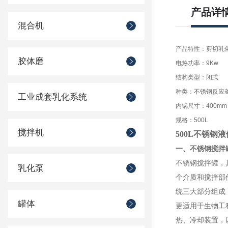
产品详
混合机
产品特性：剪切乳
胶体磨
电热功率：9Kw
结构类型：闭式
种类：不锈钢反应
工业成套乳化系统
内锅尺寸：400mm
规格：500L
搅拌机
500L
不锈钢液
一、不锈钢搅拌
不锈钢搅拌罐，
乳化泵
个介质和搅拌部
统三大部分组成
罐体
更适用于生物工
热、冷却装置，