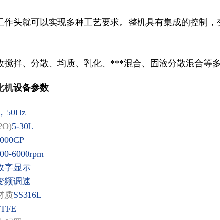
工作头就可以实现多种工艺要求。整机具有集成的控制，
效搅拌、分散、均质、乳化、***混合、固液分散混合等
化机
设备参数
，50Hz
?O)
5-30L
5000CP
00-6000rpm
数字显示
变频调速
材质
SS316L
PTFE