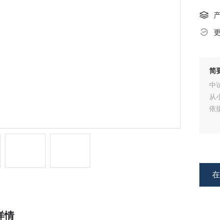
简
中
从
依
详情