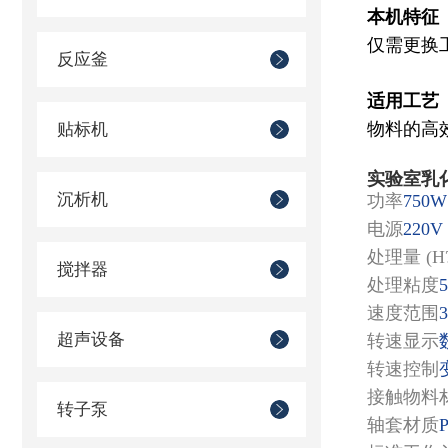
本机特征
仅需更换
反应釜
适用工艺
物料的高
贴标机
实验室乳
沉析机
功率
750W
电源
220V
处理量 (H
搅拌器
处理粘度
速度范围
3
超声设备
转速显示
转速控制
接触物料
转子泵
轴套材质