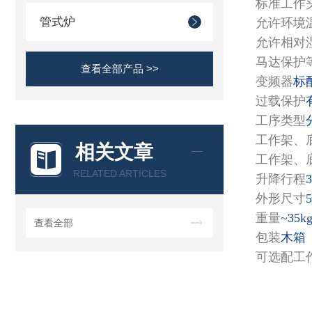
标准工作
管式炉
允许环境
允许相对
马达保护
查看全部产品 >>
变频器
标
过载保护
工序类型
工作架、
相关文章
工作架、
RELATED ARTICLES
升降行程
3
外形尺寸
5
重量
~35k
查看全部
包装
木箱
可选配工