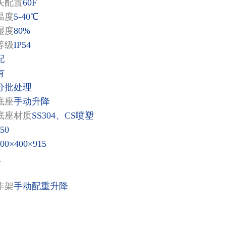
头配置
60F
温度
5-40℃
湿度
80%
等级
IP54
配
有
分批处理
底座
手动升降
底座材质
SS304、CS喷塑
50
00×400×915
g
作架
手动配重升降