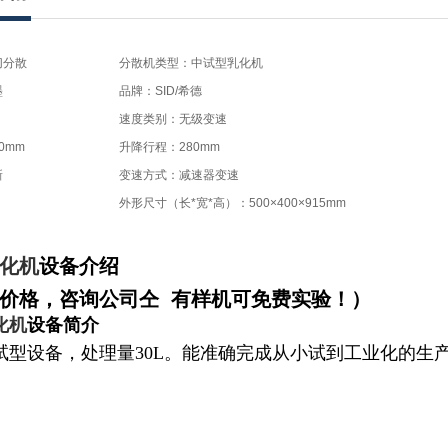
切分散
分散机类型：中试型乳化机
墨
品牌：SID/希德
速度类别：无级变速
0mm
升降行程：280mm
新
变速方式：减速器变速
外形尺寸（长*宽*高）：500×400×915mm
化机
设备介绍
价格，咨询公司仝 有样机可免费实验！）
化机
设备简介
试型设备，处理量30L。能准确完成从小试到工业化的生