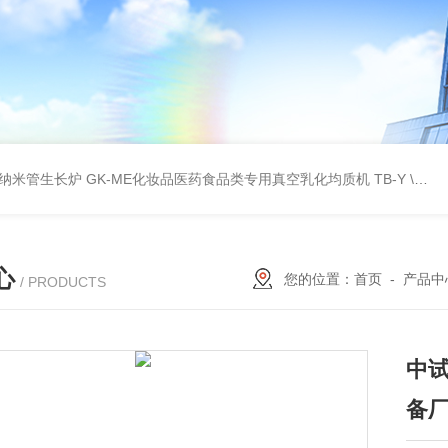
壁碳纳米管生长炉
GK-ME化妆品医药食品类专用真空乳化均质机
TB-Y \TB-SSID全自动圆瓶罐贴标机
心
您的位置：
首页
-
产品中
/ PRODUCTS
中
备厂