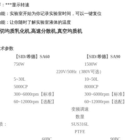
：***显示转速
功能：实验室开始为你记录实验室时间，可以一键复位
功能：让你随时了解实验室液体的温度
切均质乳化机
,高速分散机,真空均质机
技术参数
【
SID/希德
】
S
A60
【
SID/希德
】
SA
90
750W
1500W
220V/50Hz（380V可选）
5~30L
10~50L
5000CP
8000CP
300~6000rpm【标准】
300~6000rpm【标准】
60~12000rpm【选配】
60~12000rpm【选配】
变频调速
数显
质：
SUS316L
PTFE
60BC
90BC