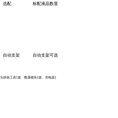
选配
标配液晶数显
自动支架
自动支架可选
作头拆装工具
1
套、数显模块
1
套、充电器
1