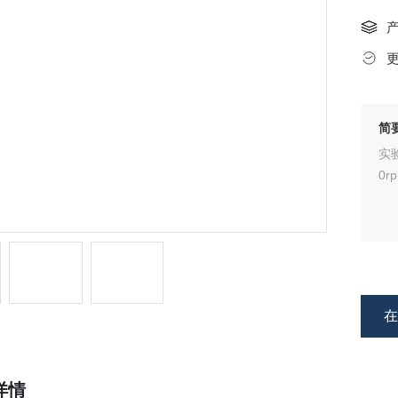
简
实
0r
详情