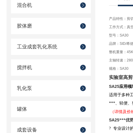
混合机
产品特性：剪
胶体磨
工作方式：真
型号：SA30
品牌：SID/希
工业成套乳化系统
整机重量：45K
主轴转速：28000
搅拌机
规格：SA30
实验室高剪
SA25
应用领
乳化泵
适用于多种工艺
***、轻便
罐体
（详情及价
SA25
***优
?
专业设计
成套设备