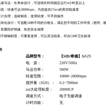
高速马达：长寿命设计，可连续长时间稳定运行4小时及以上
统：转速可达28000rpm，为您提供27m/s的剪切线速度
设计合理：选材精良，使用轻便，可手持操作
模块化设计：可选配18种不同的分散头，满足您不同的工作环境（密闭、
、双重防护绝缘、给您安全保障
用不锈钢材质，可重复使用，可以灵活组装，符合GMP卫生标准
实验室超高速高剪切均质机 分散机 乳化机
数
||
品牌型号：
【SID/希德】S
A25
电 源：
220V/50Hz
马达功率：
500W
转速范围：
10000~28000rpm
搅拌量（H20）：
0.2~7000ml
zui大处理粘度：
20000CP
调速方式：
电子无极调速
计时功能：
无