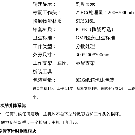
转速显示：
刻度显示
标配工作头：
25BC(
处理量：200~7000ml)
接触物流材质：
SUS316L
轴套材质：
PTFE
（陶瓷可选）
卫生标准：
GMP
医药卫生标准
工作类型：
分批处理
外形尺寸：
300*200*700mm
工作支架、底座、
标配支架
拆装工具
包装重量：
8KG
纸箱泡沫包装
进口主机
1
台、工作头
1
支、底板支架
1
套、德式十字夹
1
个、工
个。
实验室超高速高剪切均质机 分散机 乳化机
本专项的升降系统
||
计：任何时候任何震动，主机均不会下坠导致容器和工作头的损坏。
：解放您的双手，一个旋钮，主机冉冉升起。
实验室超高速高剪切均质机 分散机 乳化机
数显型智享计时测温模块
||