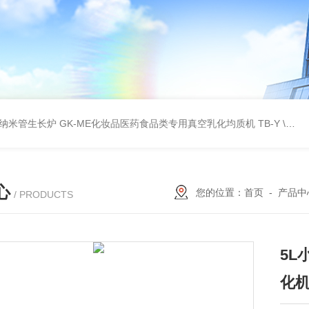
壁碳纳米管生长炉
GK-ME化妆品医药食品类专用真空乳化均质机
TB-Y \TB-SSID全自动圆瓶罐贴标机
心
您的位置：
首页
-
产品中
/ PRODUCTS
5
化机