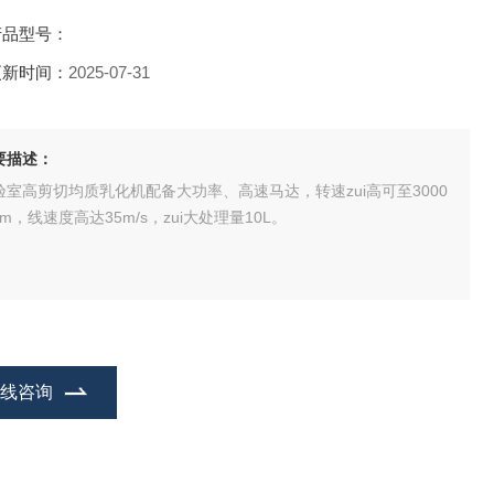
产品型号：
更新时间：
2025-07-31
要描述：
验室高剪切均质乳化机配备大功率、高速马达，转速zui高可至3000
pm，线速度高达35m/s，zui大处理量10L。
在线咨询