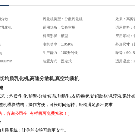
切分散
乳化机类型：分散乳化机
效果：高剪
空乳化机
适用场所：实验室用
适用物料：
料筒形状：槽型
应用领域：
德
电机功率：1.05Kw
外形尺寸（长*
g
生产能力：100升/小时
噪音：60dB
r/min
装置方式：固定式
适用温度：≤
切均质乳化机
,高速分散机,真空均质机
实验室超高速高剪切均质机 分散机 乳化机
域
||
：均质/乳化/解聚/分散/疫苗/脂肪乳/农药/酸奶/纺织助剂/悬浮液/果汁/细
、整机模块结构，操作方便，可长时间运转，轻松满足多种要求
格，咨询公司仝 有样机可免费实验！）
实验室超高速高剪切均质机 分散机 乳化机
势
||
的升降系统：让你的实验可靠更安全。