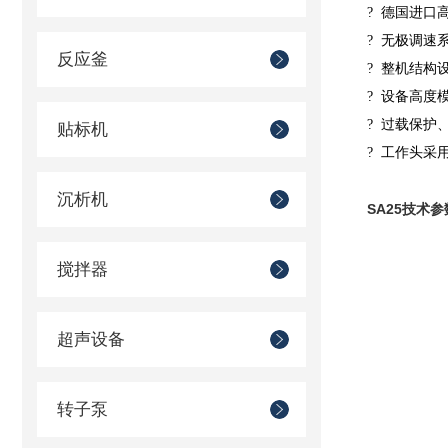
?
德国进口
?
无极调速系
反应釜
?
整机结构
?
设备高度
?
过载保护
贴标机
?
工作头采
沉析机
SA25
技术参
搅拌器
超声设备
转子泵