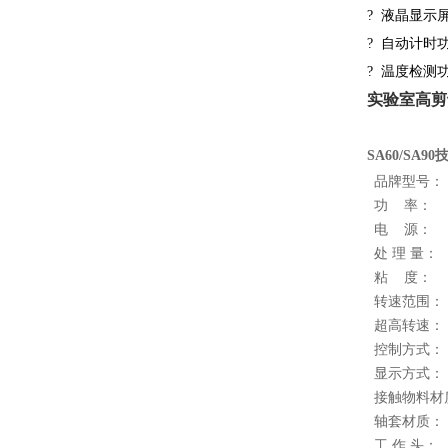
?
液晶显示屏
?
自动计时
?
温度检测
实验室高剪
S
A60
/SA90
品牌型号：
功 率：
电 源：
处 理 量：
粘 度：
转速范围：
超高转速：
控制方式：
显示方式：
接触物料材
轴套材质：
工 作 头：