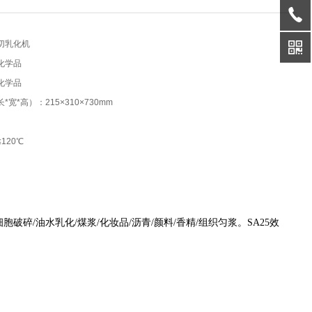
切乳化机
化学品
化学品
宽*高）：215×310×730mm
120℃
胞破碎/油水乳化/煤浆/化妆品/沥青/颜料/香精/组织匀浆。SA25效