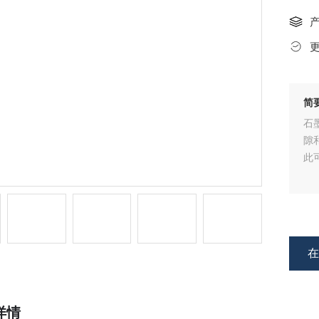
简
石
隙
此
详情