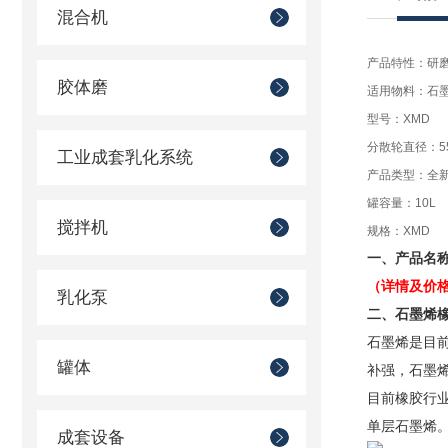
混合机
产品特性：研
胶体磨
适用物料：石
型号：XMD
分散轮直径：5
工业成套乳化系统
产品类型：全
罐容量：10L
搅拌机
规格：XMD
一、产品名
（详情及价
乳化泵
二、石墨烯
石墨烯是目
罐体
补强，石墨
目前橡胶行业
单层石墨烯
成套设备