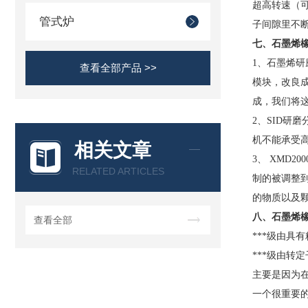
超高转速（可
管式炉
子间隙里不
七、石墨烯
1、石墨烯研
查看全部产品 >>
模块，改良
成，我们将这
2、SID研
机不能承受
相关文章
3、 XMD
RELATED ARTICLES
制的被调整
的物质以及
八、
石墨烯
查看全部
***级由具
***级由
主要是因为
一个很重要