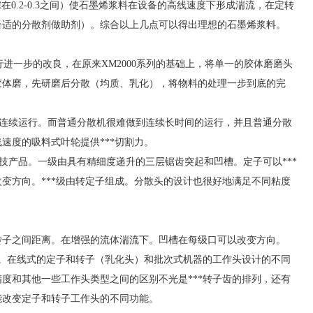
隙在0.2-0.3之间）使石墨烯浆料在设备的高线速度下形成湍流，在定转
合适的分散剂做助剂）。综合以上几点可以得出理想的石墨烯浆料。
进一步的改良，在原来XM2000系列的基础上，将单一的胶体磨磨头
胶体磨，先研磨后分散（均质、乳化），将物料的处理一步到底的完
小时连续运行。而普通分散机很难做到连续长时间的运行，并且普通分散
速度的吸料式叶轮提供***切割力。
高科技产品。一级由具有精细度递升的三层锯齿突起和凹槽。定子可以***
变方向。***级由转定子组成。分散头的设计也很好地满足不同粘度
的转子之间距离。在增强的流体湍流下。凹槽在每级口可以改变方向。
要。在线式的定子和转子（乳化头）和批次式机器的工作头设计的不同
度和其他一些工作头类型之间的区别不光是***转子齿的排列，还有
能改变定子和转子工作头的不同功能。