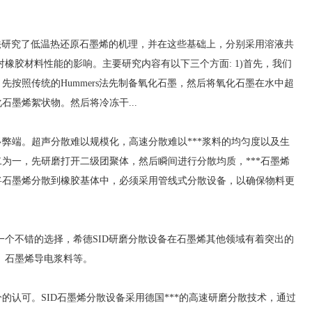
研究了低温热还原石墨烯的机理，并在这些基础上，分别采用溶液共
橡胶材料性能的影响。主要研究内容有以下三个方面: 1)首先，我们
按照传统的Hummers法先制备氧化石墨，然后将氧化石墨在水中超
墨烯絮状物。然后将冷冻干...
端。超声分散难以规模化，高速分散难以***浆料的均匀度以及生
为一，先研磨打开二级团聚体，然后瞬间进行分散均质，***石墨烯
将石墨烯分散到橡胶基体中，必须采用管线式分散设备，以确保物料更
一个不错的选择，希德SID研磨分散设备在石墨烯其他领域有着突出的
、石墨烯导电浆料等。
认可。SID石墨烯分散设备采用德国***的高速研磨分散技术，通过