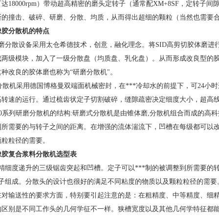
达18000rpm）带动超高精密的磨头定转子（通常配XM+8SF，定转子间
断的撞击、破碎、研磨、分散、均质，从而得出超细的颗粒（当然也需要
橡胶分散机的特点
磨分散设备采用太仓希德技术，创意，融化理念。将SID高剪切胶体磨进行
成两级模块，加入了一级分散盘（均质盘、乳化盘）。从而形成改良型的
种改良的胶体磨也称为“研磨分散机"。
磨分散机采用德国博格曼双端面机械密封，在***冷却水的前提下，可24
高转速的运行。通过梳齿状定子切割破碎，缝隙疏密决定细度大小，超高线
2000系列研磨分散机的结构:研磨式分散机是由锥体磨,分散机组合而成的
到所需要的与转子之间的距离。在增强的流体湍流下，凹槽在每级都可以改
颗粒粒径的需要。
橡胶复合浆料分散机
选型表
有精细度递升的三级锯齿突起和凹槽。定子可以***制的被调整到所需要
转定子组成。分散头的设计也很好的满足不同粘度的物质以及颗粒粒径的需
在对输送性的要求方面，特别要引起注意的是：在粗精度、中等精度、细精
的区别是不同工作头的几何学征不一样。狭槽宽度以及其他几何学特征都