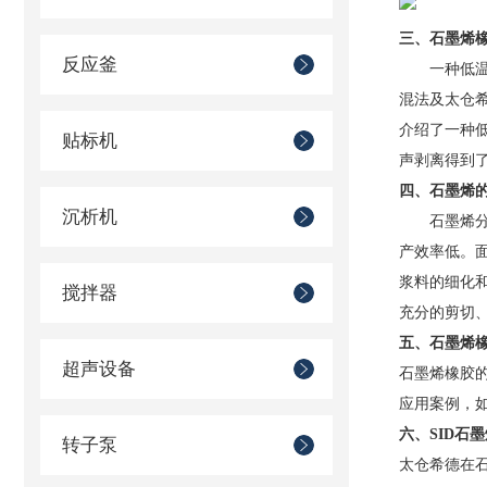
三、石墨烯
反应釜
一种低温热
混法及太仓希
介绍了一种低
贴标机
声剥离得到了
四、石墨烯
沉析机
石墨烯分散
产效率低。
浆料的细化
搅拌器
充分的剪切
五、石墨烯
超声设备
石墨烯橡胶的
应用案例，
六、SID石
转子泵
太仓希德在石