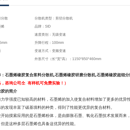
磨分散
分散机类型：剪切分散机
墨烯
品牌：SID
速度类别：无级变速
5mm
升降行程：100mm
新
变速方式：变频变速
外形尺寸（长*宽*高）：1150*850*460mm
称：
石墨烯橡胶复合浆料分散机
,石墨烯橡胶研磨分散机,石墨烯橡胶超细分
格，咨询公司仝 有样机可免费实验！）
橡胶的简介
前力学强度已知较高的材料，石墨烯的加入使复合材料增加了更多的优异
烯的发现丰富了碳基填料的种类，得到了性能更优异的复合材料。
开始摸索应用的是石墨烯粉体，是由膨胀石墨、氧化石墨技术发展而来，为
。但是这种多层石墨烯也具备这优异的性能。