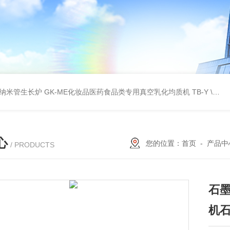
壁碳纳米管生长炉
GK-ME化妆品医药食品类专用真空乳化均质机
TB-Y \TB-SSID全自动圆瓶罐贴标机
心
您的位置：
首页
-
产品中
/ PRODUCTS
石
机石