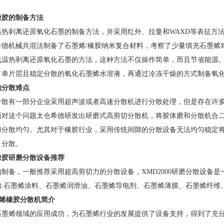
橡胶的制备方法
剥离还原氧化石墨的制备方法，并采用红外、拉曼和WAXD等表征方法
德机械共混法制备了石墨烯/橡胶纳米复合材料，考察了少量填充石墨烯对
温热剥离还原氧化石墨的方法，这种方法不仅操作简单，而且节省能源。先
单片层且稳定分散的氧化石墨烯水溶液，再通过冷冻干燥的方式制备氧化石
的分散难点
有一部分企业采用超声波或者高速分散机进行分散处理，但是存在许多弊
面对这个问题太仓希德研发出研磨式高剪切分散机，将胶体磨和分散机合二
和分散均匀。尤其对于橡胶行业，采用传统间隙的分散设备无法均匀稳定
、分散。
橡胶研磨分散设备推荐
制备，一般推荐采用超高剪切力的分散设备，XMD2000研磨分散设备是
如:石墨烯涂料、石墨烯润滑油、石墨烯导电剂、石墨烯薄膜、石墨烯纤维
墨烯橡胶分散机简介
墨烯领域的应用成功，为石墨烯行业的发展提供了设备支持，得到了充分的