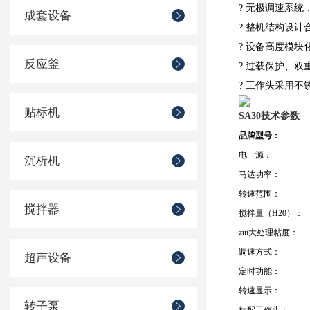
? 无极调速系统，
成套设备
? 整机结构设
? 设备高度模
反应釜
? 过载保护、
? 工作头采用
贴标机
SA30
技术参数
品牌型号
：
电 源：
沉析机
马达功率：
转速范围：
搅拌器
搅拌量（H20）：
zui大处理粘度：
调速方式：
超声设备
定时功能：
转速显示：
转子泵