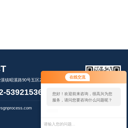
T
您好！欢迎前来咨询，很高兴为您
在线交流
溪镇昭溪路90号五区2幢2层
服务，请问您要咨询什么问题呢？
-53921536
您好，看您停留很久了，是否找到
了需求产品，您可以直接在线与我
扫码加微信
联系！
sgnprocess.com