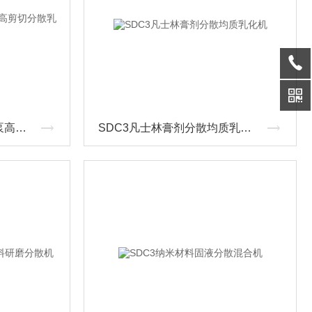
SDC2扬程20米两级研磨泵高剪切分散乳化机
SDC3凡士林膏剂分散均质乳化机