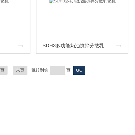
SDH3多功能奶油搅拌分散乳化机
一页
末页
跳转到第
页