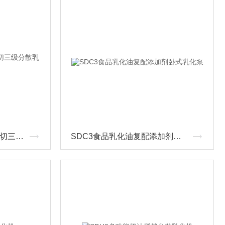
GRS2000橡胶抗氧剂高剪切三级分散乳化机
SDC3食品乳化油复配添加剂卧式乳化泵