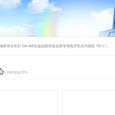
壁碳纳米管生长炉
GK-ME化妆品医药食品类专用真空乳化均质机
TB-Y \TB-SSID全自动圆瓶罐贴标机
心
/ PRODUCTS